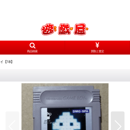
商品検索
買取と査定
イ【18】