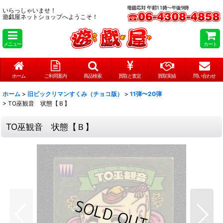
いらっしゃいませ！
遊戯屋ネットショップへようこそ！
メニュー
カート
ホーム
ご利用案内
商品検索
買取と査定
買取実績
問い合わせ
ホーム
>
旧ビックリマンすくみ（チョコ版）
>
11弾〜20弾
>
TO巫観音 状態【Ｂ】
TO巫観音 状態【Ｂ】