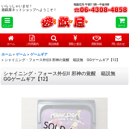
いらっしゃいませ！
遊戯屋ネットショップへようこそ！
メニュー
カート
ホーム
ご利用案内
商品検索
買取と査定
買取実績
問い合わせ
ホーム
>
ゲーム
>
ゲームギア
>
シャイニング・フォース外伝II 邪神の覚醒 箱説無 GGゲームギア【12】
シャイニング・フォース外伝II 邪神の覚醒 箱説無
GGゲームギア【12】