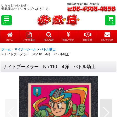
いらっしゃいませ！
遊戯屋ネットショップへようこそ！
メニュー
カート
ホーム
ご利用案内
商品検索
買取と査定
買取実績
問い合わせ
ホーム
>
マイナーシール
>
バトル騎士
>
ナイトブーメラー No.110 4弾 バトル騎士
ナイトブーメラー No.110 4弾 バトル騎士