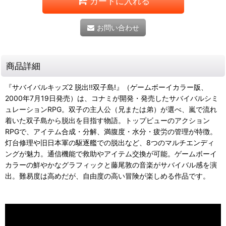
カートに入れる
お問い合わせ
商品詳細
『サバイバルキッズ2 脱出!!双子島!』（ゲームボーイカラー版、
2000年7月19日発売）は、コナミが開発・発売したサバイバルシミ
ュレーションRPG。双子の主人公（兄または弟）が選べ、嵐で流れ
着いた双子島から脱出を目指す物語。トップビューのアクション
RPGで、アイテム合成・分解、満腹度・水分・疲労の管理が特徴。
灯台修理や旧日本軍の駆逐艦での脱出など、8つのマルチエンディ
ングが魅力。通信機能で救助やアイテム交換が可能。ゲームボーイ
カラーの鮮やかなグラフィックと藤尾敦の音楽がサバイバル感を演
出。難易度は高めだが、自由度の高い冒険が楽しめる作品です。