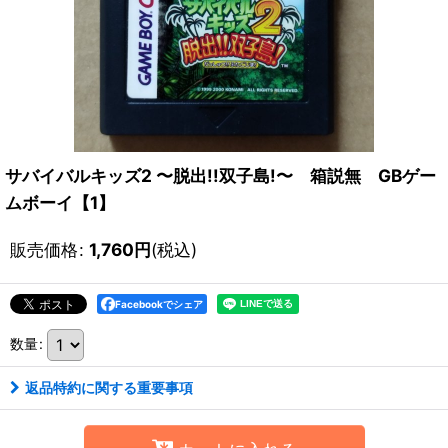
サバイバルキッズ2 〜脱出!!双子島!〜 箱説無 GBゲー
ムボーイ【1】
販売価格
:
1,760
円
(税込)
Facebookでシェア
数量
:
返品特約に関する重要事項