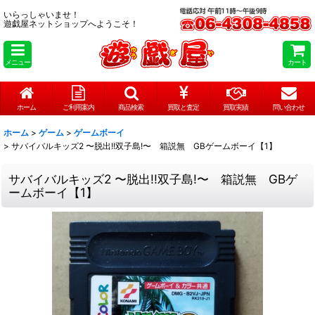
いらっしゃいませ！
遊戯屋ネットショップへようこそ！
メニュー
カート
ホーム
ご利用案内
商品検索
買取と査定
買取実績
問い合わせ
ホーム
>
ゲーム
>
ゲームボーイ
>
サバイバルキッズ2 〜脱出!!双子島!〜 箱説無 GBゲームボーイ【1】
サバイバルキッズ2 〜脱出!!双子島!〜 箱説無 GBゲ
ームボーイ【1】