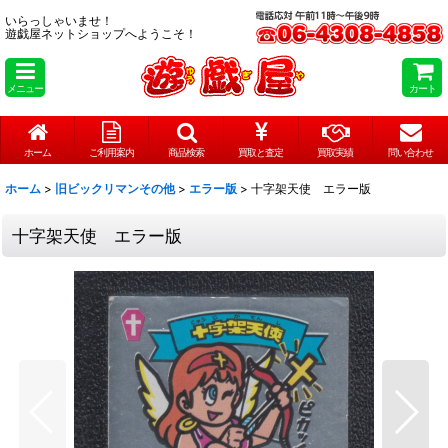
いらっしゃいませ！
遊戯屋ネットショップへようこそ！
メニュー
カート
ホーム
ご利用案内
商品検索
買取と査定
買取実績
問い合わせ
ホーム
>
旧ビックリマンその他
>
エラー版
>
十字架天使 エラー版
十字架天使 エラー版