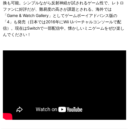
換も可能。シンプルながら反射神経が試されるゲーム性で、レトロ
ファンに好評だが、難易度の高さが課題とされる。海外では
「Game & Watch Gallery」としてゲームボーイアドバンス版の
「4」も発売（日本では2016年にWii Uバーチャルコンソールで配
信）。現在はSwitchで一部配信中。懐かしいミニゲームをぜひ楽し
んでください！