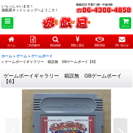
いらっしゃいませ！
遊戯屋ネットショップへようこそ！
メニュー
カート
ホーム
ご利用案内
商品検索
買取と査定
買取実績
問い合わせ
ホーム
>
ゲーム
>
ゲームボーイ
>
ゲームボーイギャラリー 箱説無 GBゲームボーイ【6】
ゲームボーイギャラリー 箱説無 GBゲームボーイ
【6】