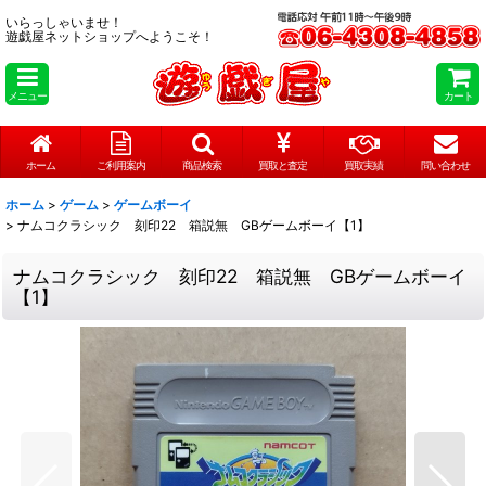
いらっしゃいませ！
遊戯屋ネットショップへようこそ！
メニュー
カート
ホーム
ご利用案内
商品検索
買取と査定
買取実績
問い合わせ
ホーム
>
ゲーム
>
ゲームボーイ
>
ナムコクラシック 刻印22 箱説無 GBゲームボーイ【1】
ナムコクラシック 刻印22 箱説無 GBゲームボーイ
【1】