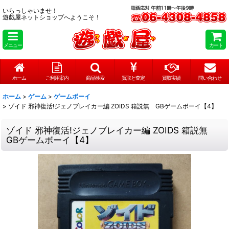
いらっしゃいませ！
遊戯屋ネットショップへようこそ！
メニュー
カート
ホーム
ご利用案内
商品検索
買取と査定
買取実績
問い合わせ
ホーム
>
ゲーム
>
ゲームボーイ
>
ゾイド 邪神復活!ジェノブレイカー編 ZOIDS 箱説無 GBゲームボーイ【4】
ゾイド 邪神復活!ジェノブレイカー編 ZOIDS 箱説無
GBゲームボーイ【4】