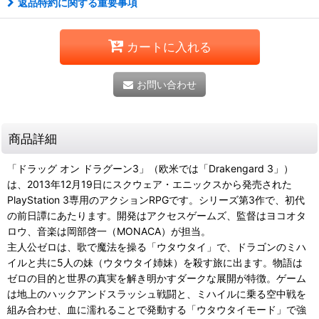
返品特約に関する重要事項
カートに入れる
お問い合わせ
商品詳細
「ドラッグ オン ドラグーン3」（欧米では「Drakengard 3」）
は、2013年12月19日にスクウェア・エニックスから発売された
PlayStation 3専用のアクションRPGです。シリーズ第3作で、初代
の前日譚にあたります。開発はアクセスゲームズ、監督はヨコオタ
ロウ、音楽は岡部啓一（MONACA）が担当。
主人公ゼロは、歌で魔法を操る「ウタウタイ」で、ドラゴンのミハ
イルと共に5人の妹（ウタウタイ姉妹）を殺す旅に出ます。物語は
ゼロの目的と世界の真実を解き明かすダークな展開が特徴。ゲーム
は地上のハックアンドスラッシュ戦闘と、ミハイルに乗る空中戦を
組み合わせ、血に濡れることで発動する「ウタウタイモード」で強