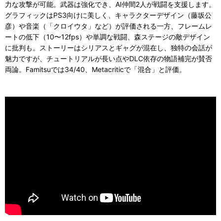
力な攻撃が可能。武器は強化でき、AI仲間2人が戦闘を支援します。
グラフィックはPS3向けに美しく、キャラクターデザイン（藤坂公
彦）や音楽（「クロイウタ」など）が評価される一方、フレームレ
ートの低下（10〜12fps）や単調な戦闘、森ステージの敵デザイン
に批判も。ストーリーはシリアスとギャグが混在し、独特の会話が
魅力ですが、チュートリアルが長い点やDLC依存の物語補完が賛否
両論。Famitsuでは34/40、Metacriticで「混合」と評価。