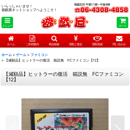
いらっしゃいませ！
遊戯屋ネットショップへようこそ！
メニュー
カート
ホーム
ご利用案内
商品検索
買取と査定
買取実績
問い合わせ
ホーム
>
ゲーム
>
ファミコン
>
【減額品】ヒットラーの復活 箱説無 FCファミコン【12】
【減額品】ヒットラーの復活 箱説無 FCファミコン
【12】