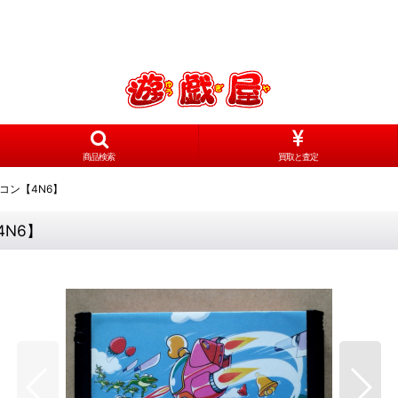
商品検索
買取と査定
コン【4N6】
N6】