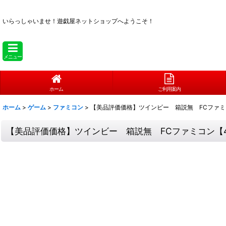
いらっしゃいませ！
遊戯屋ネットショップへようこそ！
メニュー
ホーム
ご利用案内
ホーム
>
ゲーム
>
ファミコン
>
【美品評価価格】ツインビー 箱説無 FCファミ
【美品評価価格】ツインビー 箱説無 FCファミコン【4