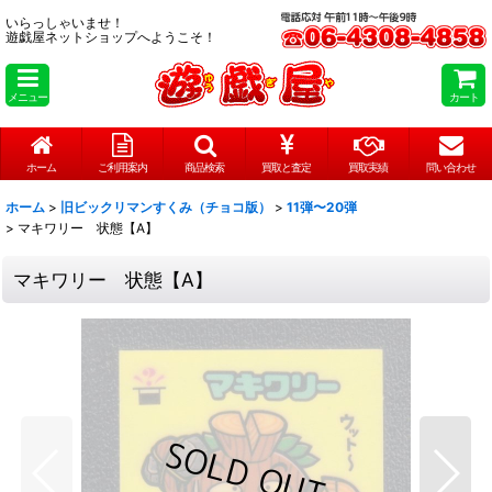
いらっしゃいませ！
遊戯屋ネットショップへようこそ！
メニュー
カート
ホーム
ご利用案内
商品検索
買取と査定
買取実績
問い合わせ
ホーム
>
旧ビックリマンすくみ（チョコ版）
>
11弾〜20弾
>
マキワリー 状態【A】
マキワリー 状態【A】