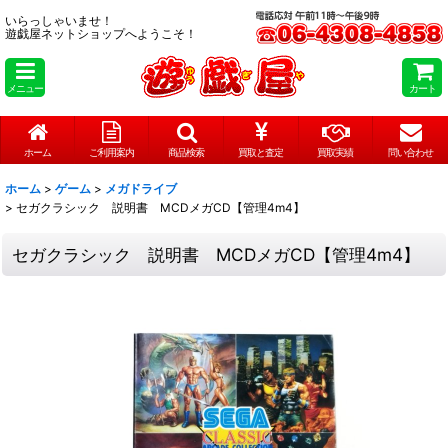
いらっしゃいませ！
遊戯屋ネットショップへようこそ！
メニュー
カート
ホーム
ご利用案内
商品検索
買取と査定
買取実績
問い合わせ
ホーム
>
ゲーム
>
メガドライブ
>
セガクラシック 説明書 MCDメガCD【管理4m4】
セガクラシック 説明書 MCDメガCD【管理4m4】