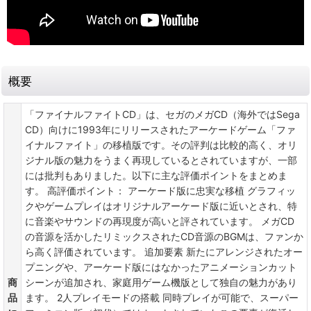
概要
「ファイナルファイトCD」は、セガのメガCD（海外ではSega
CD）向けに1993年にリリースされたアーケードゲーム「ファ
イナルファイト」の移植版です。その評判は比較的高く、オリ
ジナル版の魅力をうまく再現しているとされていますが、一部
には批判もありました。以下に主な評価ポイントをまとめま
す。 高評価ポイント： アーケード版に忠実な移植 グラフィッ
クやゲームプレイはオリジナルアーケード版に近いとされ、特
に音楽やサウンドの再現度が高いと評されています。 メガCD
の音源を活かしたリミックスされたCD音源のBGMは、ファンか
ら高く評価されています。 追加要素 新たにアレンジされたオー
プニングや、アーケード版にはなかったアニメーションカット
商
シーンが追加され、家庭用ゲーム機版として独自の魅力があり
品
ます。 2人プレイモードの搭載 同時プレイが可能で、スーパー