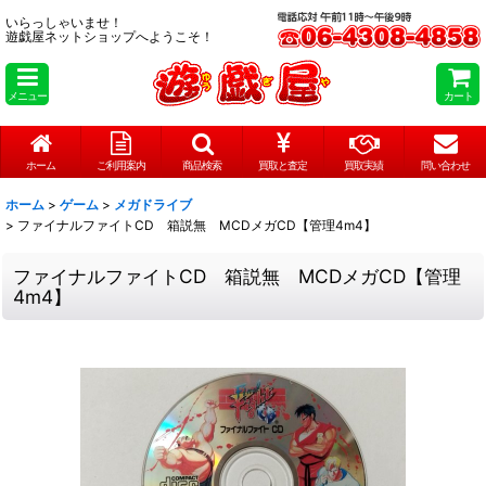
いらっしゃいませ！
遊戯屋ネットショップへようこそ！
メニュー
カート
ホーム
ご利用案内
商品検索
買取と査定
買取実績
問い合わせ
ホーム
>
ゲーム
>
メガドライブ
>
ファイナルファイトCD 箱説無 MCDメガCD【管理4m4】
ファイナルファイトCD 箱説無 MCDメガCD【管理
4m4】