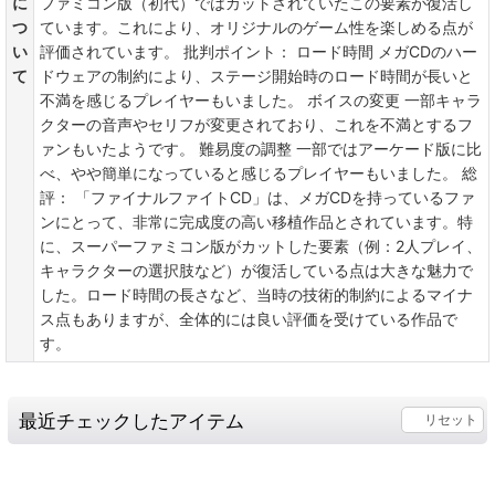
に
ファミコン版（初代）ではカットされていたこの要素が復活し
つ
ています。これにより、オリジナルのゲーム性を楽しめる点が
い
評価されています。 批判ポイント： ロード時間 メガCDのハー
て
ドウェアの制約により、ステージ開始時のロード時間が長いと
不満を感じるプレイヤーもいました。 ボイスの変更 一部キャラ
クターの音声やセリフが変更されており、これを不満とするフ
ァンもいたようです。 難易度の調整 一部ではアーケード版に比
べ、やや簡単になっていると感じるプレイヤーもいました。 総
評： 「ファイナルファイトCD」は、メガCDを持っているファ
ンにとって、非常に完成度の高い移植作品とされています。特
に、スーパーファミコン版がカットした要素（例：2人プレイ、
キャラクターの選択肢など）が復活している点は大きな魅力で
した。ロード時間の長さなど、当時の技術的制約によるマイナ
ス点もありますが、全体的には良い評価を受けている作品で
す。
最近チェックしたアイテム
リセット