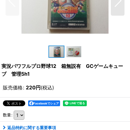
実況パワフルプロ野球12 箱無説有 GCゲームキュー
ブ 管理5h1
販売価格
:
220
円
(税込)
Facebookでシェア
数量
:
返品特約に関する重要事項