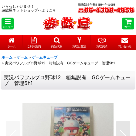
いらっしゃいませ！
遊戯屋ネットショップへようこそ！
メニュー
カート
ホーム
ご利用案内
商品検索
買取と査定
買取実績
問い合わせ
ホーム
>
ゲーム
>
ゲームキューブ
>
実況パワフルプロ野球12 箱無説有 GCゲームキューブ 管理5h1
実況パワフルプロ野球12 箱無説有 GCゲームキュー
ブ 管理5h1