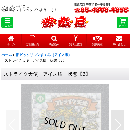
いらっしゃいませ！
遊戯屋ネットショップへようこそ！
メニュー
カート
ホーム
ご利用案内
商品検索
買取と査定
買取実績
問い合わせ
ホーム
>
旧ビックリマンすくみ（アイス版）
>
ストライク天使 アイス版 状態【B】
ストライク天使 アイス版 状態【B】