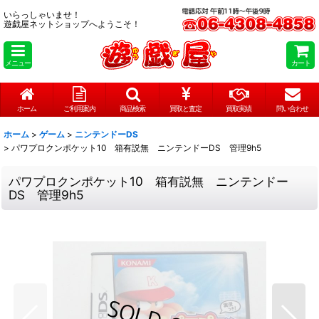
いらっしゃいませ！
遊戯屋ネットショップへようこそ！
メニュー
カート
ホーム
ご利用案内
商品検索
買取と査定
買取実績
問い合わせ
ホーム
>
ゲーム
>
ニンテンドーDS
>
パワプロクンポケット10 箱有説無 ニンテンドーDS 管理9h5
パワプロクンポケット10 箱有説無 ニンテンドー
DS 管理9h5