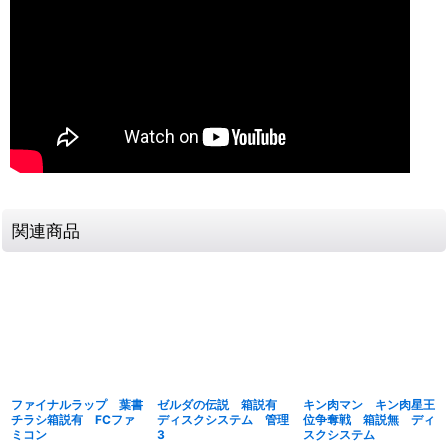
関連商品
ファイナルラップ 葉書
ゼルダの伝説 箱説有
キン肉マン キン肉星王
チラシ箱説有 FCファ
ディスクシステム 管理
位争奪戦 箱説無 ディ
ミコン
3
スクシステム