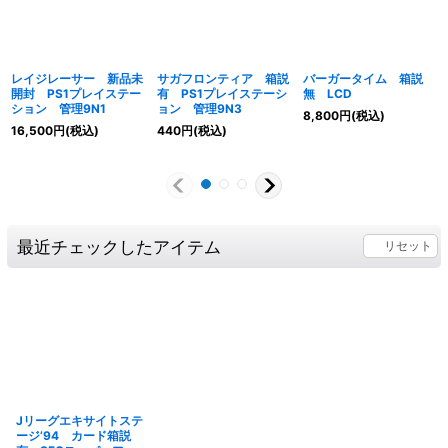
レイジレーサー 新品未
サガフロンティア 箱説
バーガータイム 箱説
開封 PS1プレイステー
有 PS1プレイステーシ
無 LCD
ション 管理9N1
ョン 管理9N3
8,800
円
(税込)
16,500
円
(税込)
440
円
(税込)
最近チェックしたアイテム
リセット
Jリーグエキサイトステ
ージ’94 カード箱説