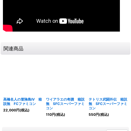
関連商品
高橋名人の冒険島IV 箱
ワイアラエの奇蹟 箱説
テトリス武闘外伝 箱説
説無 FCファミコン
無 SFCスーパーファミ
無 SFCスーパーファミ
コン
コン
22,000
円
(税込)
110
円
(税込)
550
円
(税込)