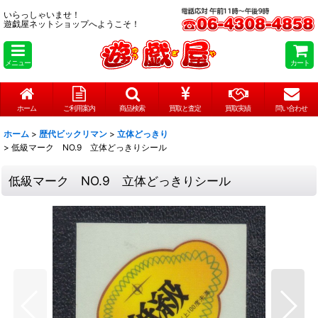
いらっしゃいませ！
遊戯屋ネットショップへようこそ！
メニュー
カート
ホーム
ご利用案内
商品検索
買取と査定
買取実績
問い合わせ
ホーム
>
歴代ビックリマン
>
立体どっきり
>
低級マーク NO.9 立体どっきりシール
低級マーク NO.9 立体どっきりシール