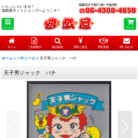
いらっしゃいませ！
遊戯屋ネットショップへようこそ！
メニュー
カート
ホーム
ご利用案内
商品検索
買取と査定
買取実績
問い合わせ
ホーム
>
パチシール
>
天子男ジャック パチ
天子男ジャック パチ