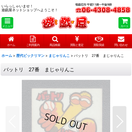
いらっしゃいませ！
遊戯屋ネットショップへようこそ！
メニュー
カート
ホーム
ご利用案内
商品検索
買取と査定
買取実績
問い合わせ
ホーム
>
歴代ビックリマン
>
まじゃりんこ
>
バットリ 27番 まじゃりんこ
バットリ 27番 まじゃりんこ