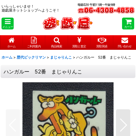
いらっしゃいませ！
遊戯屋ネットショップへようこそ！
メニュー
カート
ホーム
ご利用案内
商品検索
買取と査定
買取実績
問い合わせ
ホーム
>
歴代ビックリマン
>
まじゃりんこ
>
ハンガルー 52番 まじゃりんこ
ハンガルー 52番 まじゃりんこ