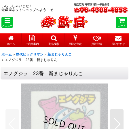
いらっしゃいませ！
遊戯屋ネットショップへようこそ！
メニュー
カート
ホーム
ご利用案内
商品検索
買取と査定
買取実績
問い合わせ
ホーム
>
歴代ビックリマン
>
新まじゃりんこ
>
エノグジラ 23番 新まじゃりんこ
エノグジラ 23番 新まじゃりんこ