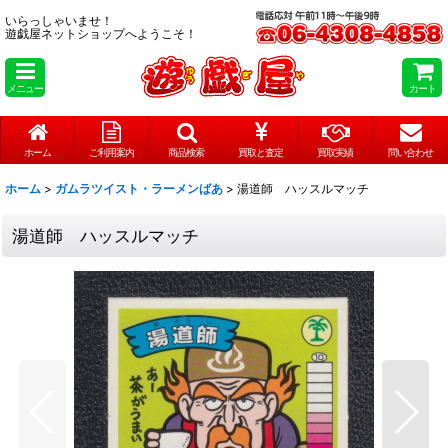
いらっしゃいませ！
遊戯屋ネットショップへようこそ！
メニュー
カート
ホーム
ご利用案内
商品検索
買取と査定
買取実績
問い合わせ
ホーム
>
ガムラツイスト・ラーメンばあ
>
湯道師 ハッスルマッチ
湯道師 ハッスルマッチ