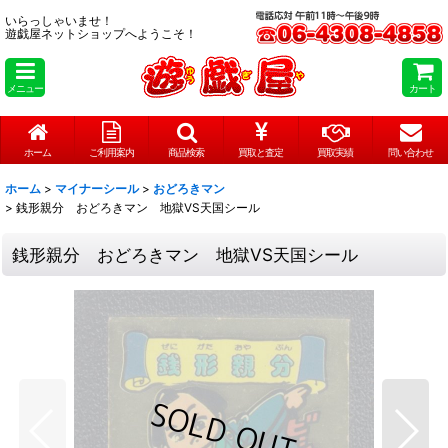
いらっしゃいませ！
遊戯屋ネットショップへようこそ！
メニュー
カート
ホーム
ご利用案内
商品検索
買取と査定
買取実績
問い合わせ
ホーム
>
マイナーシール
>
おどろきマン
>
銭形親分 おどろきマン 地獄VS天国シール
銭形親分 おどろきマン 地獄VS天国シール