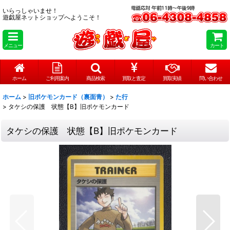
いらっしゃいませ！
遊戯屋ネットショップへようこそ！
メニュー
カート
ホーム
ご利用案内
商品検索
買取と査定
買取実績
問い合わせ
ホーム
>
旧ポケモンカード（裏面青）
>
た行
>
タケシの保護 状態【B】旧ポケモンカード
タケシの保護 状態【B】旧ポケモンカード