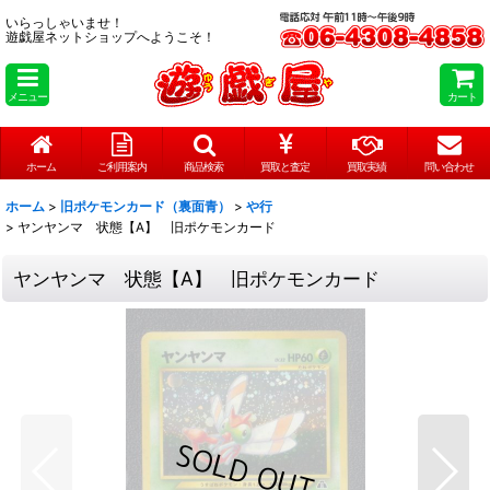
いらっしゃいませ！
遊戯屋ネットショップへようこそ！
メニュー
カート
ホーム
ご利用案内
商品検索
買取と査定
買取実績
問い合わせ
ホーム
>
旧ポケモンカード（裏面青）
>
や行
>
ヤンヤンマ 状態【A】 旧ポケモンカード
ヤンヤンマ 状態【A】 旧ポケモンカード