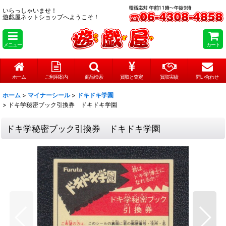
いらっしゃいませ！
遊戯屋ネットショップへようこそ！
メニュー
カート
ホーム
ご利用案内
商品検索
買取と査定
買取実績
問い合わせ
ホーム
>
マイナーシール
>
ドキドキ学園
>
ドキ学秘密ブック引換券 ドキドキ学園
ドキ学秘密ブック引換券 ドキドキ学園