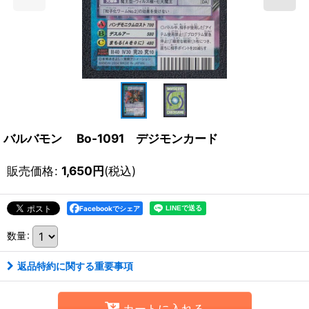
バルバモン Bo-1091 デジモンカード
販売価格
:
1,650
円
(税込)
Facebookでシェア
数量
:
返品特約に関する重要事項
カートに入れる