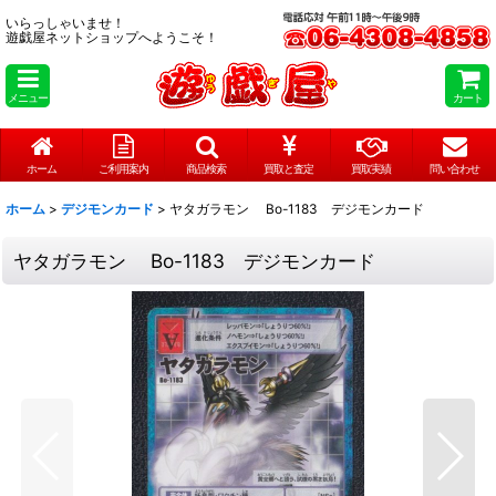
いらっしゃいませ！
遊戯屋ネットショップへようこそ！
メニュー
カート
ホーム
ご利用案内
商品検索
買取と査定
買取実績
問い合わせ
ホーム
>
デジモンカード
>
ヤタガラモン Bo-1183 デジモンカード
ヤタガラモン Bo-1183 デジモンカード