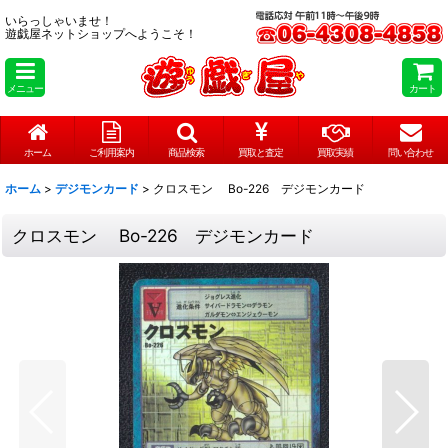
いらっしゃいませ！
遊戯屋ネットショップへようこそ！
メニュー
カート
ホーム
ご利用案内
商品検索
買取と査定
買取実績
問い合わせ
ホーム
>
デジモンカード
>
クロスモン Bo-226 デジモンカード
クロスモン Bo-226 デジモンカード