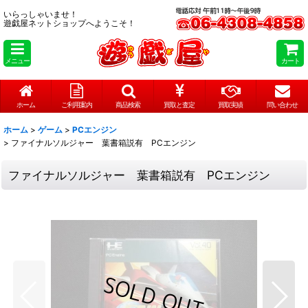
いらっしゃいませ！
遊戯屋ネットショップへようこそ！
メニュー
カート
ホーム
ご利用案内
商品検索
買取と査定
買取実績
問い合わせ
ホーム
>
ゲーム
>
PCエンジン
>
ファイナルソルジャー 葉書箱説有 PCエンジン
ファイナルソルジャー 葉書箱説有 PCエンジン