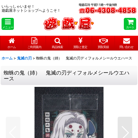
いらっしゃいませ！
遊戯屋ネットショップへようこそ！
メニュー
カート
ホーム
ご利用案内
商品検索
買取と査定
買取実績
問い合わせ
ホーム
>
鬼滅の刃
>
蜘蛛の鬼（姉） 鬼滅の刃ディフォルメシールウエハース
蜘蛛の鬼（姉） 鬼滅の刃ディフォルメシールウエハ
ース