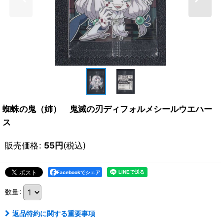
蜘蛛の鬼（姉） 鬼滅の刃ディフォルメシールウエハー
ス
販売価格
:
55
円
(税込)
Facebookでシェア
数量
:
返品特約に関する重要事項