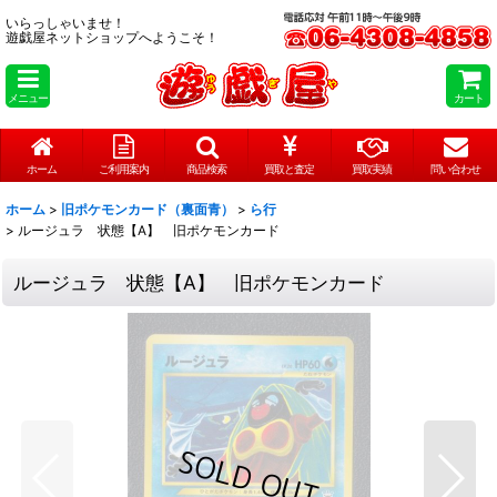
いらっしゃいませ！
遊戯屋ネットショップへようこそ！
メニュー
カート
ホーム
ご利用案内
商品検索
買取と査定
買取実績
問い合わせ
ホーム
>
旧ポケモンカード（裏面青）
>
ら行
>
ルージュラ 状態【A】 旧ポケモンカード
ルージュラ 状態【A】 旧ポケモンカード