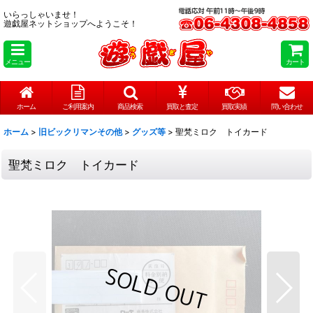
いらっしゃいませ！
遊戯屋ネットショップへようこそ！
メニュー
カート
ホーム
ご利用案内
商品検索
買取と査定
買取実績
問い合わせ
ホーム
>
旧ビックリマンその他
>
グッズ等
>
聖梵ミロク トイカード
聖梵ミロク トイカード