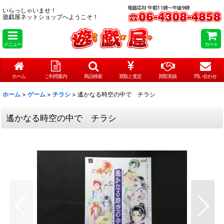
いらっしゃいませ！
遊戯屋ネットショップへようこそ！
メニュー
カート
ホーム
ご利用案内
商品検索
買取と査定
買取実績
問い合わせ
ホーム
>
ゲーム
>
チラシ
>
遙かなる時空の中で チラシ
遙かなる時空の中で チラシ