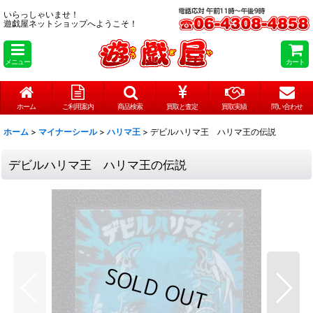
いらっしゃいませ！
遊戯屋ネットショップへようこそ！
メニュー
カート
ホーム
ご利用案内
商品検索
買取と査定
買取実績
問い合わせ
ホーム
>
マイナーシール
>
ハリマ王
>
デビルハリマ王 ハリマ王の伝説
デビルハリマ王 ハリマ王の伝説