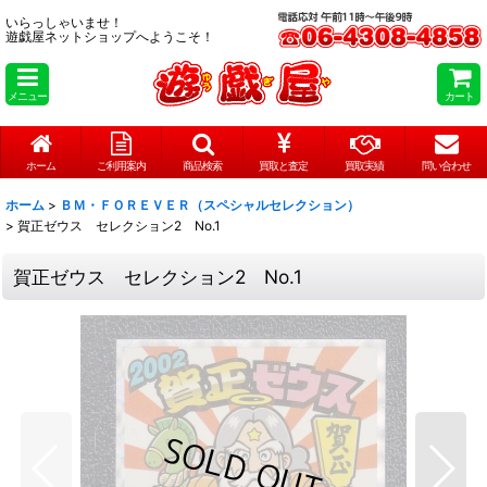
いらっしゃいませ！
遊戯屋ネットショップへようこそ！
メニュー
カート
ホーム
ご利用案内
商品検索
買取と査定
買取実績
問い合わせ
ホーム
>
ＢＭ・ＦＯＲＥＶＥＲ（スペシャルセレクション）
>
賀正ゼウス セレクション2 No.1
賀正ゼウス セレクション2 No.1