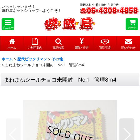
いらっしゃいませ！
遊戯屋ネットショップへようこそ！
メニュー
カート
ホーム
ご利用案内
商品検索
買取と査定
買取実績
問い合わせ
ホーム
>
歴代ビックリマン
>
その他
>
まねまねシールチョコ未開封 No.1 管理8m4
まねまねシールチョコ未開封 No.1 管理8m4