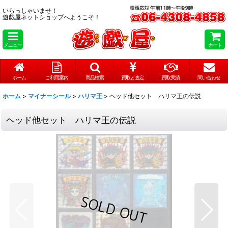
いらっしゃいませ！
遊戯屋ネットショップへようこそ！
メニュー
カート
ホーム
ご利用案内
商品検索
買取と査定
買取実績
問い合わせ
ホーム
>
マイナーシール
>
ハリマ王
>
ヘッド他セット ハリマ王の伝説
ヘッド他セット ハリマ王の伝説