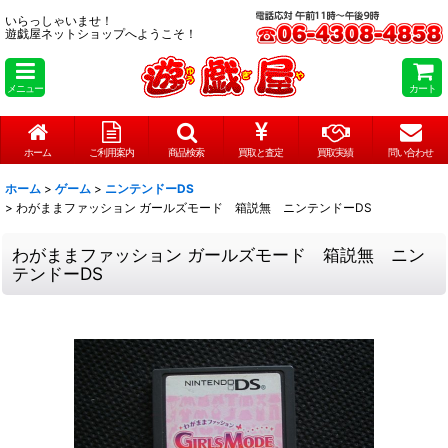
いらっしゃいませ！
遊戯屋ネットショップへようこそ！
メニュー
カート
ホーム
ご利用案内
商品検索
買取と査定
買取実績
問い合わせ
ホーム
>
ゲーム
>
ニンテンドーDS
>
わがままファッション ガールズモード 箱説無 ニンテンドーDS
わがままファッション ガールズモード 箱説無 ニン
テンドーDS