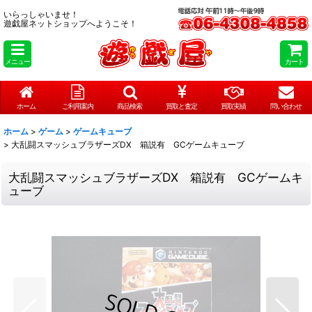
いらっしゃいませ！
遊戯屋ネットショップへようこそ！
メニュー
カート
ホーム
ご利用案内
商品検索
買取と査定
買取実績
問い合わせ
ホーム
>
ゲーム
>
ゲームキューブ
>
大乱闘スマッシュブラザーズDX 箱説有 GCゲームキューブ
大乱闘スマッシュブラザーズDX 箱説有 GCゲームキ
ューブ