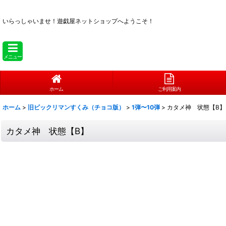
いらっしゃいませ！
遊戯屋ネットショップへようこそ！
メニュー
ホーム
ご利用案内
ホーム
>
旧ビックリマンすくみ（チョコ版）
>
1弾〜10弾
>
カタメ神 状態【B】
カタメ神 状態【B】