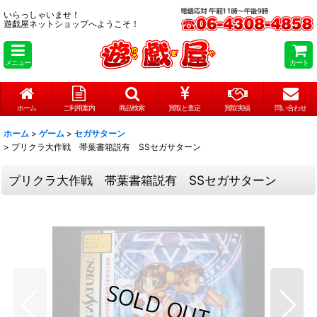
いらっしゃいませ！
遊戯屋ネットショップへようこそ！
メニュー
カート
ホーム
ご利用案内
商品検索
買取と査定
買取実績
問い合わせ
ホーム
>
ゲーム
>
セガサターン
>
プリクラ大作戦 帯葉書箱説有 SSセガサターン
プリクラ大作戦 帯葉書箱説有 SSセガサターン