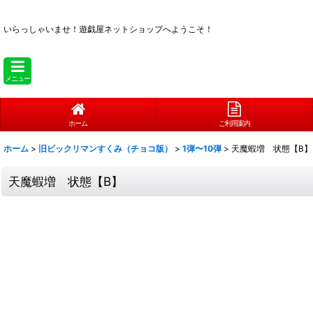
いらっしゃいませ！
遊戯屋ネットショップへようこそ！
メニュー
ホーム
ご利用案内
ホーム
>
旧ビックリマンすくみ（チョコ版）
>
1弾〜10弾
>
天魔蝦増 状態【B】
天魔蝦増 状態【B】