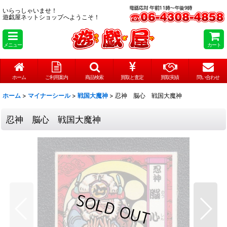
いらっしゃいませ！
遊戯屋ネットショップへようこそ！
メニュー
カート
ホーム
ご利用案内
商品検索
買取と査定
買取実績
問い合わせ
ホーム
>
マイナーシール
>
戦国大魔神
>
忍神 脳心 戦国大魔神
忍神 脳心 戦国大魔神