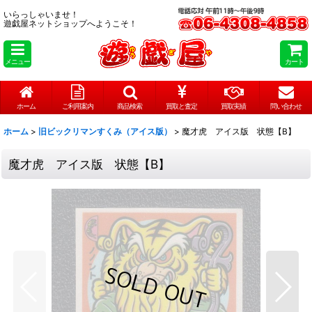
いらっしゃいませ！
遊戯屋ネットショップへようこそ！
メニュー
カート
ホーム
ご利用案内
商品検索
買取と査定
買取実績
問い合わせ
ホーム
>
旧ビックリマンすくみ（アイス版）
>
魔才虎 アイス版 状態【B】
魔才虎 アイス版 状態【B】