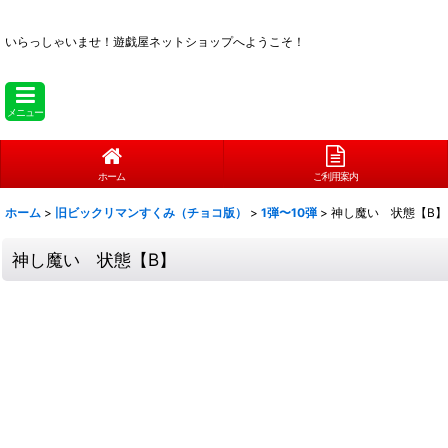
いらっしゃいませ！
遊戯屋ネットショップへようこそ！
メニュー
ホーム
ご利用案内
ホーム
>
旧ビックリマンすくみ（チョコ版）
>
1弾〜10弾
>
神し魔い 状態【B】
神し魔い 状態【B】